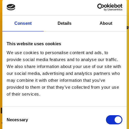
Mappatura processi interni aziendali
Creazione mansionari e manuali operativi per l’espansione
delle aziende
Creazione cruscotti di misurazione delle performance
Consent
Details
About
Creazione ed implementazione strategia al fine raggiungere g
obiettivi delineati nel progetto
This website uses cookies
Candidati ora
We use cookies to personalise content and ads, to
provide social media features and to analyse our traffic.
We also share information about your use of our site with
our social media, advertising and analytics partners who
may combine it with other information that you’ve
provided to them or that they’ve collected from your use
of their services.
Il candidato ideale:
Consent
Necessary
Selection
E’ laureato in economia e commercio o Ing. Gestionale